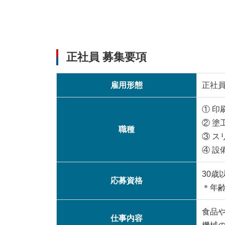
正社員 募集要項
雇用形態
正社
① 印
② 塗
職種
③ ス
④ 
30歳
応募資格
＊年
食品
仕事内容