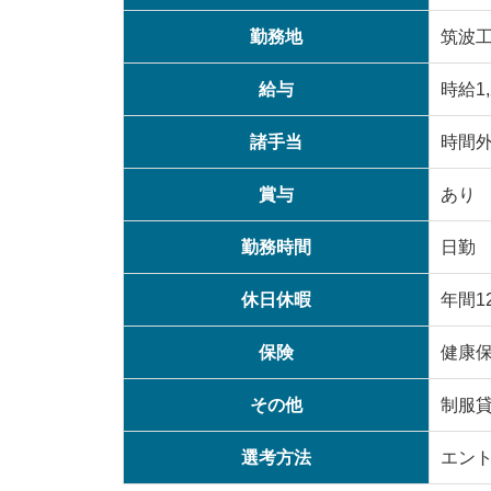
勤務地
筑波
給与
時給1,
諸手当
時間
賞与
あり
勤務時間
日勤 
休日休暇
年間1
保険
健康
その他
制服
選考方法
エン