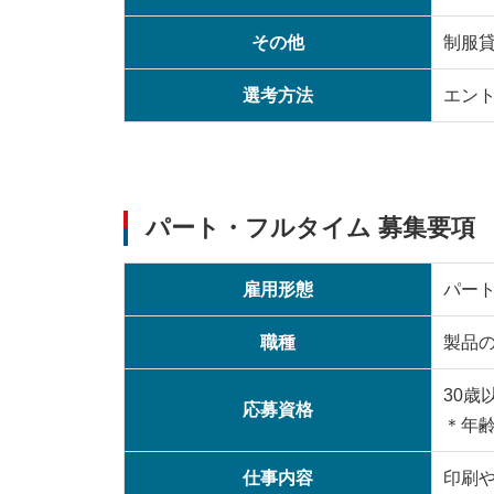
その他
制服
選考方法
エン
パート・フルタイム 募集要項
雇用形態
パー
職種
製品の
30歳
応募資格
＊年
仕事内容
印刷