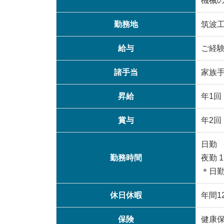
機械
勤務地
筑波
給与
ご経
諸手当
家族
昇給
年1回
賞与
年2
日勤 
勤務時間
夜勤 
＊日勤
休日休暇
年間1
保険
健康