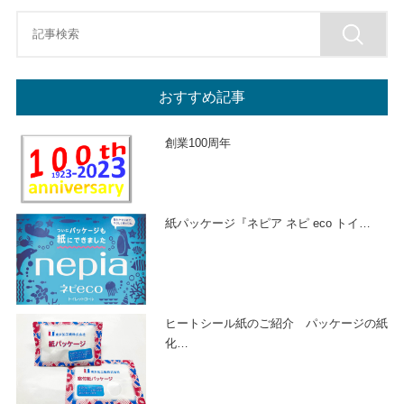
おすすめ記事
創業100周年
紙パッケージ『ネピア ネピ eco トイ
…
ヒートシール紙のご紹介 パッケージの紙
化
…